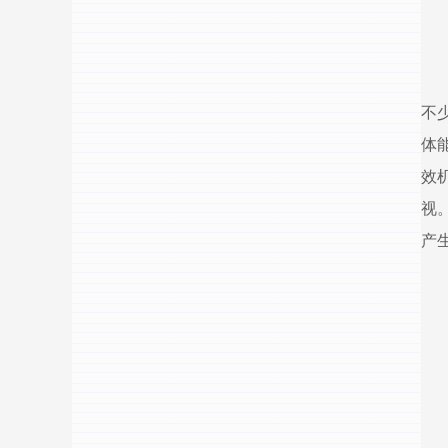
不
体
效
视
产