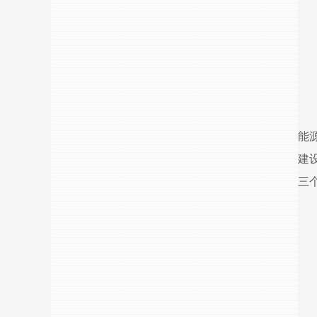
能
建
三