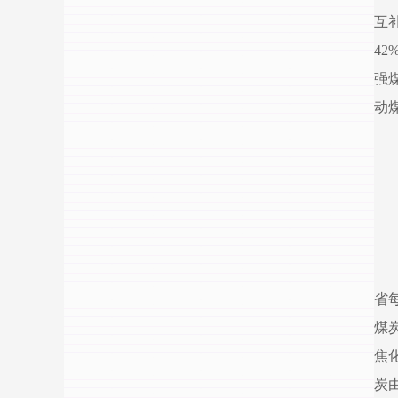
互
4
强
动
省
煤
焦
炭