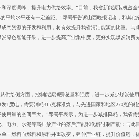
补和深度调峰，提升电力供给效率。“目前，我省新能源装机占全
2%的平均水平还有一定差距。”邓蜀平告诉山西晚报记者，和其
煤成气资源的开发和利用，将有效提升我省清洁能源的比重。与
煤炭绿色智能开采，进一步提高产业集中度，更好实现煤炭消费
从供给侧方面，控制能源消费总量和强度，进一步减少煤炭使
每发1度电，需要消耗315克标准煤，与先进国家和地区270克的
炭使用量的空间巨大。”邓蜀平表示，为进一步减排降耗，我省需
化、电力、水泥等高排放产业的落后产能和化解过剩产能；与此
由单一燃料向燃料和原料并重改变，延伸产业链，提升价值链，